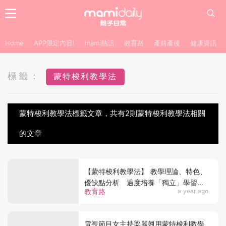
Home
APP限定內容!
mami熱話
教育路
產前產後
健康資訊
標籤：
蒙特梭利教學法
蒙特梭利教學法標籤文章，共有2則蒙特梭利教學法相關
的文章
【蒙特梭利教學法】 教學理論、特色、
優缺點分析 過度培養「獨立」學習反
教育路
a year ago
成弊端？
電視節目女主持梁麗翹用蒙特梭利教學