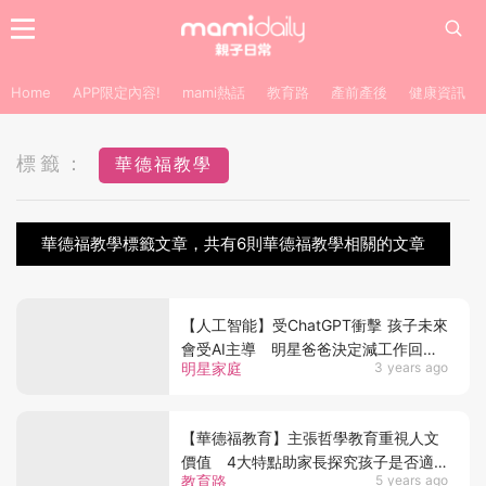
Home
APP限定內容!
mami熱話
教育路
產前產後
健康資訊
標籤：
華德福教學
華德福教學標籤文章，共有6則華德福教學相關的文章
【人工智能】受ChatGPT衝擊 孩子未來
會受AI主導 明星爸爸決定減工作回歸
明星家庭
3 years ago
家庭
【華德福教育】主張哲學教育重視人文
價值 4大特點助家長探究孩子是否適
教育路
5 years ago
合華式教育