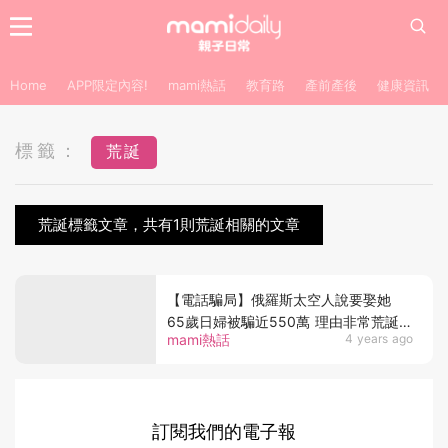
Home
APP限定內容!
mami熱話
教育路
產前產後
健康資訊
標籤：
荒誕
荒誕標籤文章，共有1則荒誕相關的文章
【電話騙局】俄羅斯太空人說要娶她
65歲日婦被騙近550萬 理由非常荒誕
mami熱話
4 years ago
網稱：為什麼還有人相信
訂閱我們的電子報