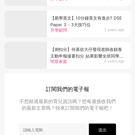
【易學英文】10分鐘英文有進步? DSE
Paper 3 - 3大技巧位
升學顧問
2 years ago
【倒扣分】何基佑大仔發現老師改錯卷
主動申報後要扣分 結果影響全班同學
明星家庭
3 years ago
齊齊做出1行為？
訂閱我們的電子報
不想錯過最新的育兒資訊嗎？想每週接收我們
的最新文章嗎？快來訂閱我們的電子報吧！
送出