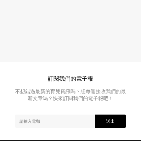
忽
招！
略
色
肌
膚
斑
問
種
題，
類
不
知
成
不
因、
覺
預
臉
上
防
冒
訂閱我們的電子報
淡
出
各
化
不想錯過最新的育兒資訊嗎？想每週接收我們的最
種
去
新文章嗎？快來訂閱我們的電子報吧！
斑
除
點，
讓
方
人
送出
法
看
全
起
來
解