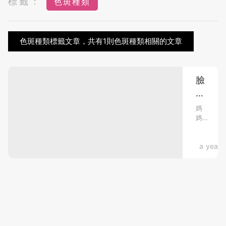
標籤：
色斑種類
色斑種類標籤文章，共有1則色斑種類相關的文章
臉
上
突
媽
媽
然
日
長
常
斑？
健康資訊
a year 
忙
著
6
湊
類
B、
人
做
家
更
務，
易
經
中
常