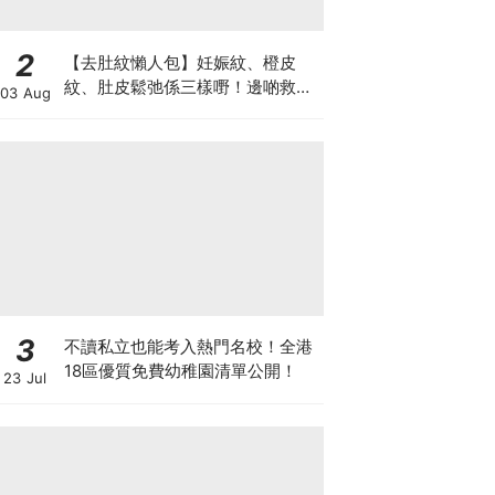
2
【去肚紋懶人包】妊娠紋、橙皮
紋、肚皮鬆弛係三樣嘢！邊啲救得
03 Aug
返、邊啲只能淡化？
3
不讀私立也能考入熱門名校！全港
18區優質免費幼稚園清單公開！
23 Jul