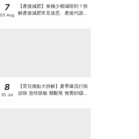
7
【產後減肥】食極少都減唔到？拆
解產後減肥常見迷思、產後代謝、
03 Aug
水腫原因＋淋巴引流、Onda Pro
修身攻略
8
【育兒痛點大拆解】夏季爆流行病
頑痰 急性咳敏 難斷尾 無覺好瞓？
30 Jul
中醫教路 一招踢走頑痰斷尾！