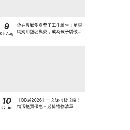
9
曾在異鄉隻身背子工作維生！單親
媽媽用堅韌與愛，成為孩子驕傲！
09 Aug
安希婷Evelyn｜紋身師｜KOL｜拳
擊品牌創辦人
10
【BB展2026】一文睇掃貨攻略！
精選抵買優惠＋必搶禮物清單
27 Jul