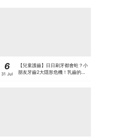
6
【兒童護齒】日日刷牙都會蛀？小
朋友牙齒2大隱形危機！乳齒的琺
31 Jul
瑯質比成人薄弱50%！選牙膏要睇
含氟量！