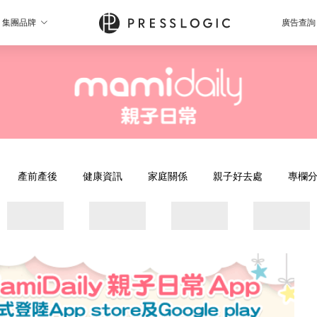
集團品牌
廣告查詢
產前產後
健康資訊
家庭關係
親子好去處
專欄