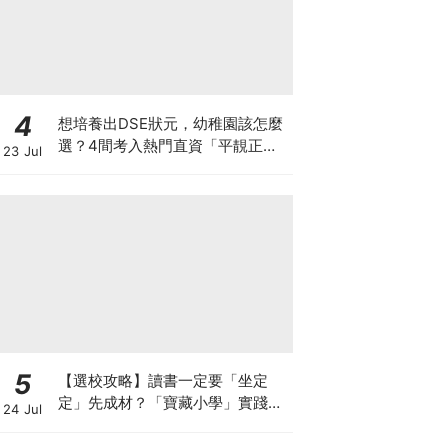
4
想培養出DSE狀元，幼稚園該怎麼
選？4間考入熱門直資「平靚正」
23 Jul
免費幼稚園！
5
【選校攻略】讀書一定要「坐定
定」先成材？「寶藏小學」實踐動
24 Jul
靜循環激發孩子潛能