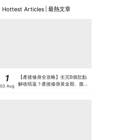
最熱文章
Hottest Articles
1
【產後修身全攻略】生完B個肚點
解收唔返？產後修身黃金期、腹直
03 Aug
肌分離、紮肚定做機一次睇