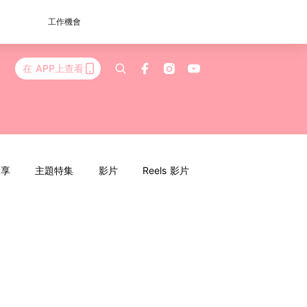
工作機會
在 APP上查看
分享
主題特集
影片
Reels 影片