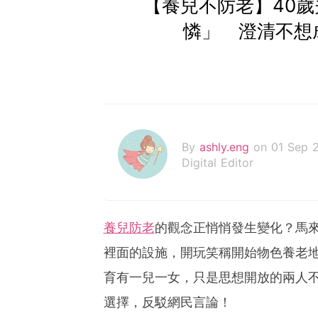
【養兒不防老】40
憐」 澄清不想
By
ashly.eng
on 01 Sep 
Digital Editor
養兒防老
的觀念正悄悄發生變化？馬來
裡面的設施，開玩笑稱開始物色養老
育有一兒一女，只是思想開放的兩人
選擇，反駁網民言論！