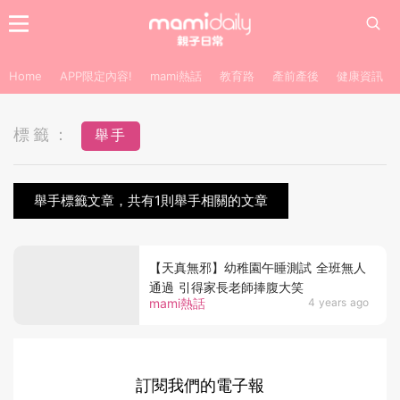
Home
APP限定內容!
mami熱話
教育路
產前產後
健康資訊
標籤：
舉手
舉手標籤文章，共有1則舉手相關的文章
【天真無邪】幼稚園午睡測試 全班無人
通過 引得家長老師捧腹大笑
mami熱話
4 years ago
訂閱我們的電子報