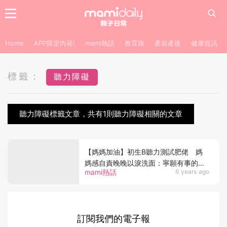
Home
APP限定內容!
mami熱話
教育路
產前產後
健康資訊
標籤：
聽力障礙
聽力障礙標籤文章，共有1則聽力障礙相關的文章
【媽媽加油】初生B聽力測試肥佬 媽
媽感自責晚晚以淚洗面：寧願有事的是
mami熱話
6 years ago
自己
訂閱我們的電子報