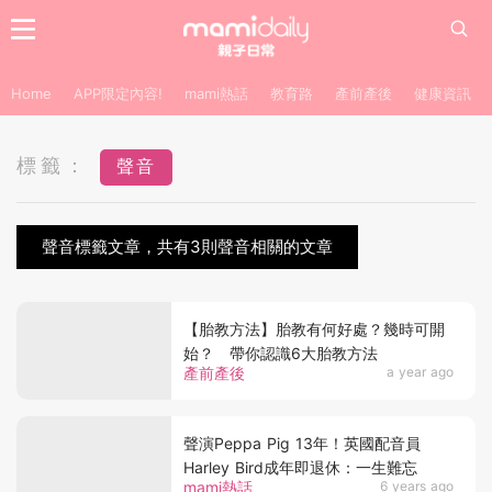
Home
APP限定內容!
mami熱話
教育路
產前產後
健康資訊
標籤：
聲音
聲音標籤文章，共有3則聲音相關的文章
【胎教方法】胎教有何好處？幾時可開
始？ 帶你認識6大胎教方法
產前產後
a year ago
聲演Peppa Pig 13年！英國配音員
Harley Bird成年即退休：一生難忘
mami熱話
6 years ago