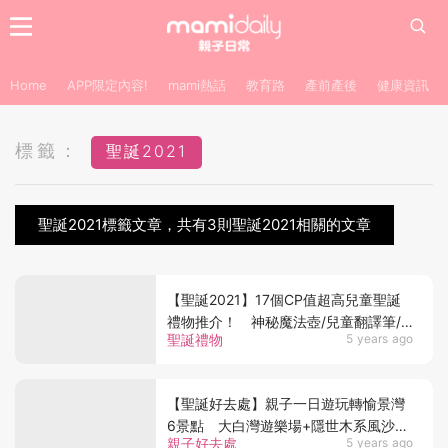
Home
APP限定內容!
mami熱話
教育路
產前產後
健康資訊
標籤：
聖誕2021
聖誕2021標籤文章，共有3則聖誕2021相關的文章
【聖誕2021】17個CP值超高兒童聖誕
禮物推介！ 神秘魔法壺/兒童翻譯筆/
聖誕禮物
5 years ago
即影即有相機
【聖誕好去處】親子一日遊玩轉愉景灣
6景點 大白灣遊樂場+隱世木系風沙灘
親子好去處
5 years ago
+歷奇王國