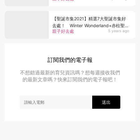
【聖誕市集2021】精選7大聖誕市集好
去處！ Winter Wonderland+赤柱聖誕
親子好去處
5 years ago
市集+愉景灣聖誕市集
訂閱我們的電子報
不想錯過最新的育兒資訊嗎？想每週接收我們
的最新文章嗎？快來訂閱我們的電子報吧！
送出