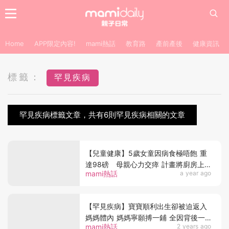
Home
APP限定內容!
mami熱話
教育路
產前產後
健康資訊
標籤：
罕見疾病
罕見疾病標籤文章，共有6則罕見疾病相關的文章
【兒童健康】5歲女童因病食極唔飽 重
達98磅 母親心力交瘁 計畫將廚房上
mami熱話
a year ago
鎖
【罕見疾病】寶寶順利出生卻被迫返入
媽媽體內 媽媽寧願搏一鋪 全因背後一
mami熱話
2 years ago
個心酸理由