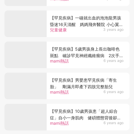
【罕見疾病】一碰就出血的泡泡龍男孩
昏迷16天清醒 媽媽飛奔醫院 小心翼翼
兒童健康
3 years ago
給擁抱感動過億人
【罕見疾病】5歲男孩身上長出咖啡色
斑點 確診罕見神經纖維瘤病 2次手術
mami熱話
6 years ago
成功切除2個計時炸彈
【罕見疾病】男嬰患罕見疾病「寄生
胎」 剛滿月即產下四肢完整胎兒
mami熱話
6 years ago
【罕見疾病】10歲男孩患「超人綜合
症」自小一身肌肉 健碩體態背後卻是
mami熱話
6 years ago
歧視帶來的自卑感