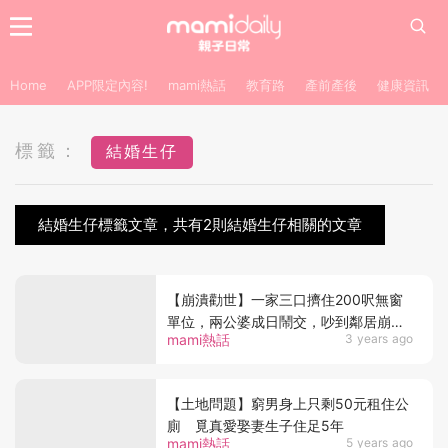
Home
APP限定內容!
mami熱話
教育路
產前產後
健康資訊
標籤：
結婚生仔
結婚生仔標籤文章，共有2則結婚生仔相關的文章
【崩潰勸世】一家三口擠住200呎無窗
單位，兩公婆成日鬧交，吵到鄰居崩潰
mami熱話
3 years ago
報警
【土地問題】窮男身上只剩50元租住公
廁 覓真愛娶妻生子住足5年
mami熱話
5 years ago