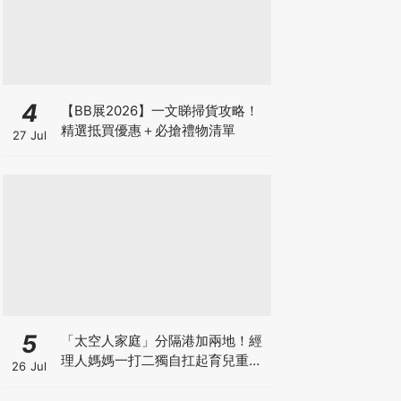
4
【BB展2026】一文睇掃貨攻略！
精選抵買優惠＋必搶禮物清單
27 Jul
5
「太空人家庭」分隔港加兩地！經
理人媽媽一打二獨自扛起育兒重
26 Jul
擔！Stephanie｜經理人｜太空人
家庭｜職場媽媽