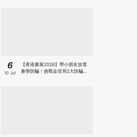
6
【香港書展2026】帶小朋友放電
兼學防騙！挑戰金管局2大防騙遊
10 Jul
戲、贏「嗱喳蕉」購物袋及多款驚
喜紀念品！