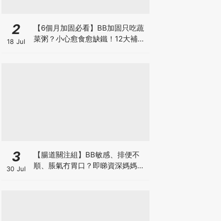
2
【6個月加固必看】BB加固只吃蔬
菜粥？小心愈食愈缺鐵！12大補鐵
18 Jul
食材清單＋一星期食譜推薦
3
【腸道關注組】BB敏感、排便不
順、脹氣冇胃口？即睇資深媽媽分
30 Jul
享經驗之談 輕鬆解決湊B煩惱