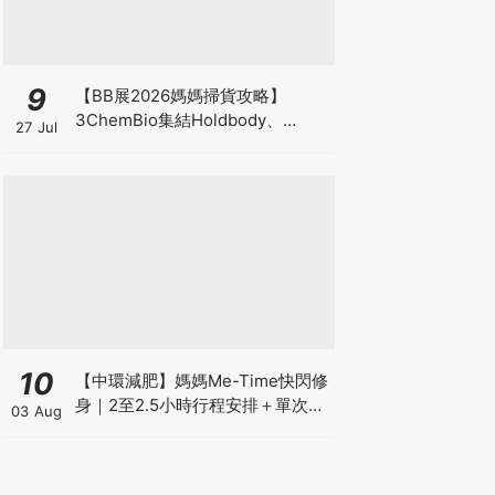
9
【BB展2026媽媽掃貨攻略】
3ChemBio集結Holdbody、
27 Jul
ProVen、森下仁丹、Return人氣
品牌激減！低至18折＋買3送1＋原
箱優惠低至65折
10
【中環減肥】媽媽Me-Time快閃修
身｜2至2.5小時行程安排＋單次收
03 Aug
費攻略