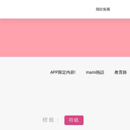
關於集團
APP限定內容!
mami熱話
教育路
標籤：
符紙