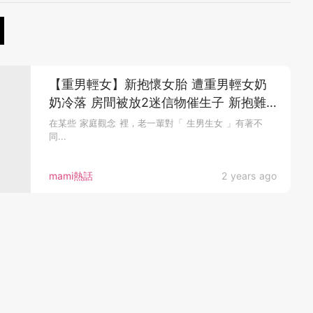
【重男輕女】新抱懷女胎 遭重男輕女奶
奶冷落 房間被放2迷信物催生子 新抱難
接受
在某些 家庭觀念 裡，老一輩對「 生男生女 」有著不
同...
mami熱話
2 years ago