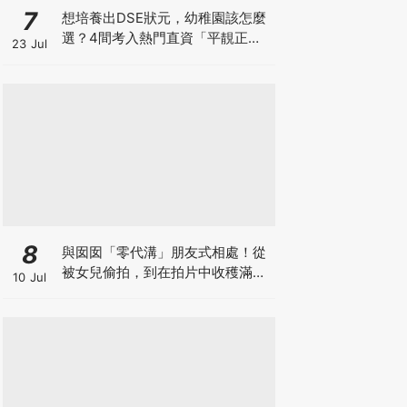
7
想培養出DSE狀元，幼稚園該怎麼
選？4間考入熱門直資「平靚正」
23 Jul
免費幼稚園！
8
與囡囡「零代溝」朋友式相處！從
被女兒偷拍，到在拍片中收穫滿足
10 Jul
感！VAL媽｜美如｜KOL媽媽