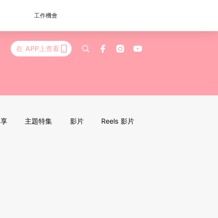
工作機會
在 APP上查看
分享
主題特集
影片
Reels 影片