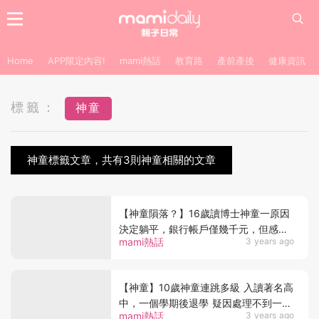
Home
APP限定內容!
mami熱話
教育路
產前產後
健康資訊
標籤：
神童
神童標籤文章，共有3則神童相關的文章
【神童隕落？】16歲讀博士神童一原因
決定躺平，銀行帳戶僅幾千元，但感覺
mami熱話
3 years ago
更幸福
【神童】10歲神童連跳多級 入讀著名高
中，一個學期後退學 疑因處理不到一
mami熱話
3 years ago
事！