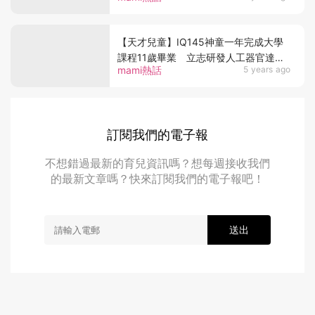
【天才兒童】IQ145神童一年完成大學
課程11歲畢業 立志研發人工器官達長
mami熱話
5 years ago
生不老
訂閱我們的電子報
不想錯過最新的育兒資訊嗎？想每週接收我們
的最新文章嗎？快來訂閱我們的電子報吧！
送出