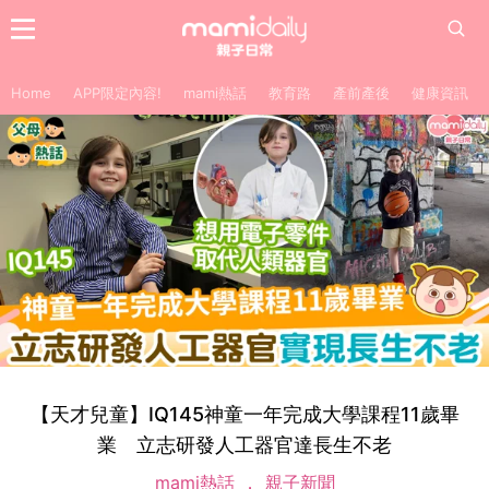
Home
APP限定內容!
mami熱話
教育路
產前產後
健康資訊
【天才兒童】IQ145神童一年完成大學課程11歲畢
業 立志研發人工器官達長生不老
mami熱話
親子新聞