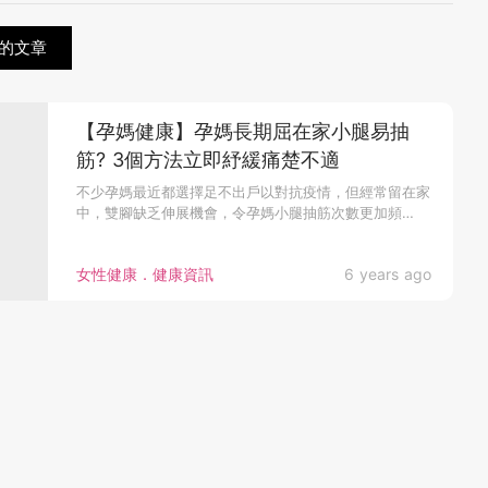
的文章
【孕媽健康】孕媽長期屈在家小腿易抽
筋? 3個方法立即紓緩痛楚不適
不少孕媽最近都選擇足不出戶以對抗疫情，但經常留在家
中，雙腳缺乏伸展機會，令孕媽小腿抽筋次數更加頻
繁。...
女性健康．健康資訊
6 years ago