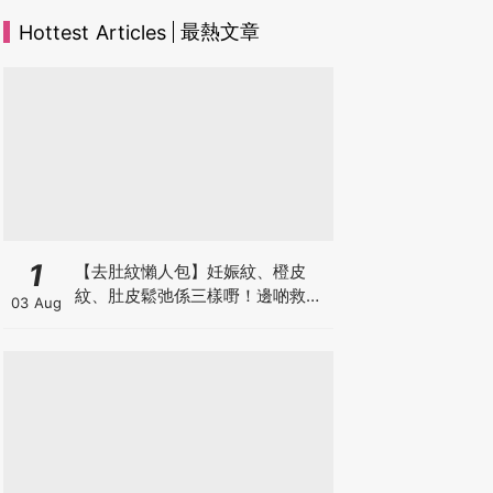
最熱文章
Hottest Articles
1
【去肚紋懶人包】妊娠紋、橙皮
紋、肚皮鬆弛係三樣嘢！邊啲救得
03 Aug
返、邊啲只能淡化？