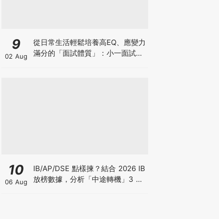
9
從日常生活輕鬆培養高EQ、應變力
滿分的「面試體質」：小一面試最
02 Aug
強備戰指南
10
IB/AP/DSE 點樣揀？結合 2026 IB
放榜數據，分析「中途轉機」3 大
06 Aug
考慮！