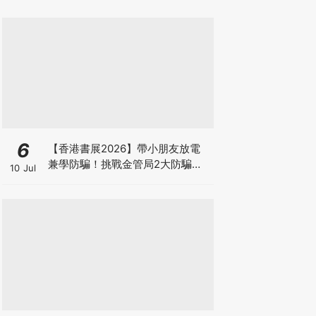
6
【香港書展2026】帶小朋友放電
兼學防騙！挑戰金管局2大防騙遊
10 Jul
戲、贏「嗱喳蕉」購物袋及多款驚
喜紀念品！