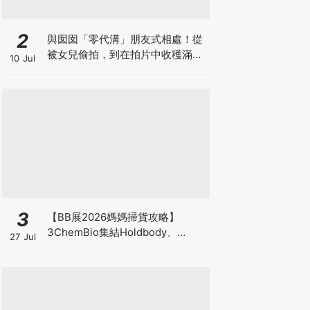
2
與囡囡「零代溝」朋友式相處！從
被女兒偷拍，到在拍片中收穫滿足
10 Jul
感！VAL媽｜美如｜KOL媽媽
3
【BB展2026媽媽掃貨攻略】
3ChemBio集結Holdbody、
27 Jul
ProVen、森下仁丹、Return人氣
品牌激減！低至18折＋買3送1＋原
箱優惠低至65折