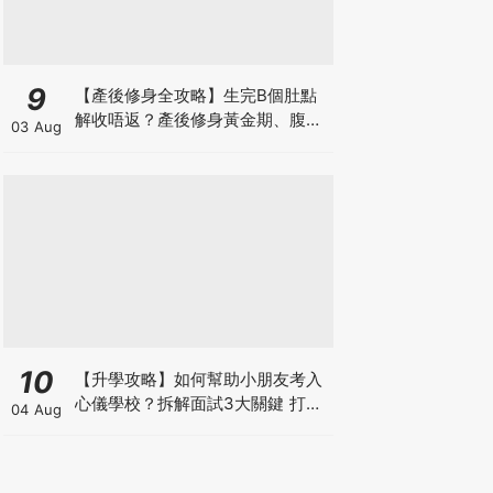
9
【產後修身全攻略】生完B個肚點
解收唔返？產後修身黃金期、腹直
03 Aug
肌分離、紮肚定做機一次睇
10
【升學攻略】如何幫助小朋友考入
心儀學校？拆解面試3大關鍵 打好
04 Aug
多元智能發展的營養基礎