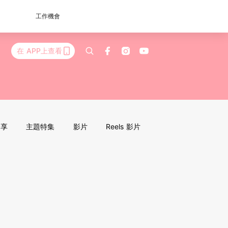
工作機會
在 APP上查看
分享
主題特集
影片
Reels 影片