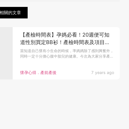
相關的文章
【產檢時間表】孕媽必看！20週便可知
道性別買定BB衫！產檢時間表及項目一
覽
當知道自己懷有小生命的時候，準媽媽除了感到興奮外，
同時一定十分擔心腹中胎兒的健康。今次為大家分享產
前...
懷孕心得．產前產後
7 years ago