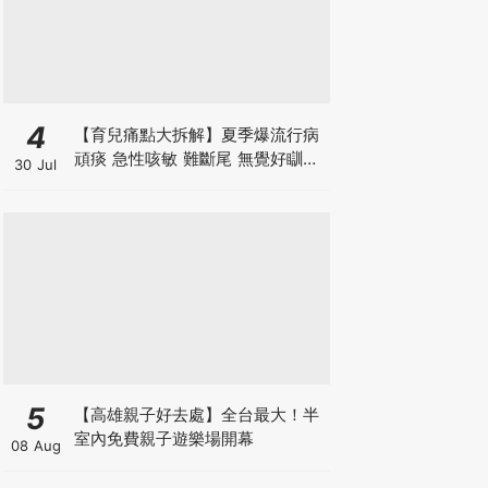
4
【育兒痛點大拆解】夏季爆流行病
頑痰 急性咳敏 難斷尾 無覺好瞓？
30 Jul
中醫教路 一招踢走頑痰斷尾！
5
【高雄親子好去處】全台最大！半
室內免費親子遊樂場開幕
08 Aug