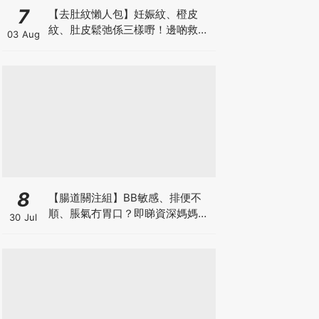
7
【去肚紋懶人包】妊娠紋、橙皮
紋、肚皮鬆弛係三樣嘢！邊啲救得
03 Aug
返、邊啲只能淡化？
8
【腸道關注組】BB敏感、排便不
順、脹氣冇胃口？即睇資深媽媽分
30 Jul
享經驗之談 輕鬆解決湊B煩惱