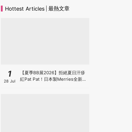
最熱文章
Hottest Articles
1
【夏季BB展2026】拒絕夏日汗疹
紅Pat Pat！日本製Merries全新超
28 Jul
吸安睡褲挑戰全晚零外漏 皇牌
First Premium系列買1送1！