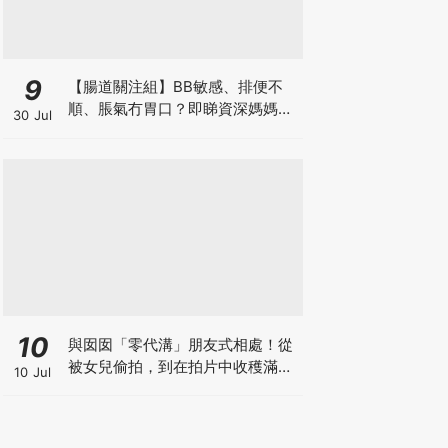
9
【腸道關注組】BB敏感、排便不
順、脹氣冇胃口？即睇資深媽媽分
30 Jul
享經驗之談 輕鬆解決湊B煩惱
10
與囡囡「零代溝」朋友式相處！從
被女兒偷拍，到在拍片中收穫滿足
10 Jul
感！VAL媽｜美如｜KOL媽媽