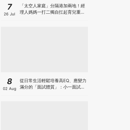
7
「太空人家庭」分隔港加兩地！經
理人媽媽一打二獨自扛起育兒重
26 Jul
擔！Stephanie｜經理人｜太空人
家庭｜職場媽媽
8
從日常生活輕鬆培養高EQ、應變力
滿分的「面試體質」：小一面試最
02 Aug
強備戰指南