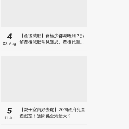
4
【產後減肥】食極少都減唔到？拆
解產後減肥常見迷思、產後代謝、
03 Aug
水腫原因＋淋巴引流、Onda Pro
修身攻略
5
【親子室內好去處】20間政府兒童
遊戲室！邊間係全港最大？
11 Jul