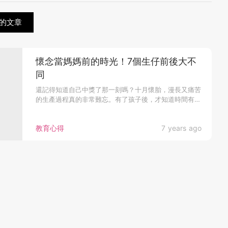
的文章
懷念當媽媽前的時光！7個生仔前後大不
同
還記得知道自己中獎了那一刻嗎？十月懷胎，漫長又痛苦
的生產過程真的非常難忘。有了孩子後，才知道時間有
多...
教育心得
7 years ago