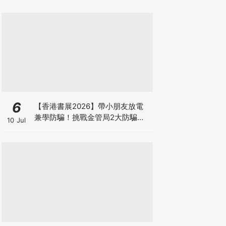
6
【香港書展2026】帶小朋友放電
兼學防騙！挑戰金管局2大防騙遊
10 Jul
戲、贏「嗱喳蕉」購物袋及多款驚
喜紀念品！