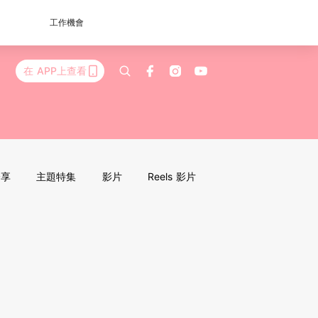
工作機會
在 APP上查看
分享
主題特集
影片
Reels 影片