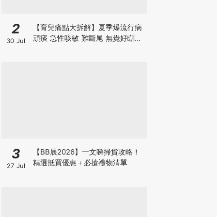
2
【育兒痛點大拆解】夏季爆流行病
頑痰 急性咳敏 難斷尾 無覺好瞓？
30 Jul
中醫教路 一招踢走頑痰斷尾！
3
【BB展2026】一文睇掃貨攻略！
精選抵買優惠＋必搶禮物清單
27 Jul