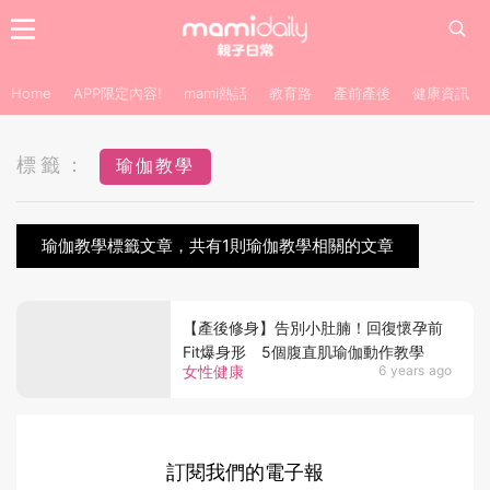
Home
APP限定內容!
mami熱話
教育路
產前產後
健康資訊
標籤：
瑜伽教學
瑜伽教學標籤文章，共有1則瑜伽教學相關的文章
【產後修身】告別小肚腩！回復懷孕前
Fit爆身形 5個腹直肌瑜伽動作教學
女性健康
6 years ago
訂閱我們的電子報