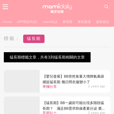
Home
APP限定內容!
mami熱話
教育路
產前產後
健康資訊
標籤：
猛長期
猛長期標籤文章，共有3則猛長期相關的文章
【嬰兒發展】BB突然食量大增脾氣暴躁
捕捉猛長期 幾日間衣服變小了
專欄分享
2 years ago
【猛長期】BB一歲前可能出現多階段猛
長期？ 滿足BB需求助催產素分泌 奠
育嬰貼士
5 years ago
定心智發展基礎