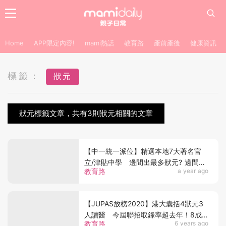
Home
APP限定內容!
mami熱話
教育路
產前產後
健康資訊
標籤：
狀元
狀元標籤文章，共有3則狀元相關的文章
【中一統一派位】精選本地7大著名官
立/津貼中學 邊間出最多狀元? 邊間曾
教育路
a year ago
誕終極狀元?
【JUPAS放榜2020】港大囊括4狀元3
人讀醫 今屆聯招取錄率超去年！8成
教育路
6 years ago
派首三志願