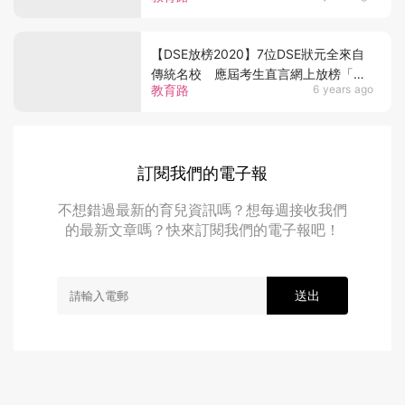
【DSE放榜2020】7位DSE狀元全來自
傳統名校 應屆考生直言網上放榜「無
教育路
6 years ago
儀式感」
訂閱我們的電子報
不想錯過最新的育兒資訊嗎？想每週接收我們
的最新文章嗎？快來訂閱我們的電子報吧！
送出