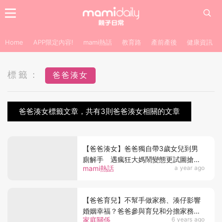
Home
APP限定內容!
mami熱話
教育路
產前產後
健康資訊
標籤：
爸爸湊女
爸爸湊女標籤文章，共有3則爸爸湊女相關的文章
【爸爸湊女】爸爸獨自帶3歲女兒到男
廁解手 遇瘋狂大媽鬧變態更試圖搶奪
mami熱話
a year ago
孩子
【爸爸育兒】不幫手做家務、湊仔影響
婚姻幸福？爸爸參與育兒和分擔家務有
家庭關係
6 years ago
助婚姻穩定！