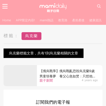
Home
APP限定內容!
mami熱話
教育路
產前產後
健康資訊
標籤：
烏克蘭
烏克蘭標籤文章，共有1則烏克蘭相關的文章
【俄烏戰爭】俄烏戰亂恐毀烏克蘭9歲
男童領養夢 養父心急如焚：只想他安
親子新聞
4 years ago
全抵達美國！
訂閱我們的電子報