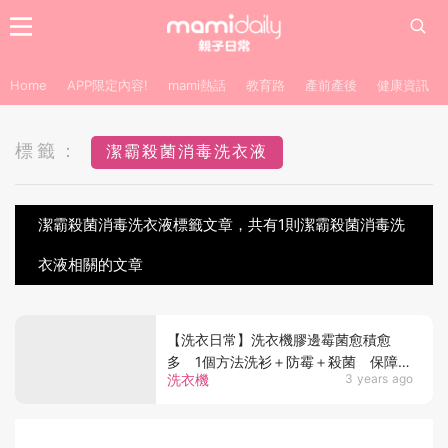
Home
APP限定內容!
mami熱話
教育路
產前產後
健康資訊
標籤：
潔霸殺菌消毒洗衣液
潔霸殺菌消毒洗衣液標籤文章，共有1則潔霸殺菌消毒洗
衣液相關的文章
【洗衣日常】洗衣機膠邊霉菌愈積愈
多 1個方法洗衫＋防霉＋殺菌 保障全
洗衣機
3 years ago
家健康