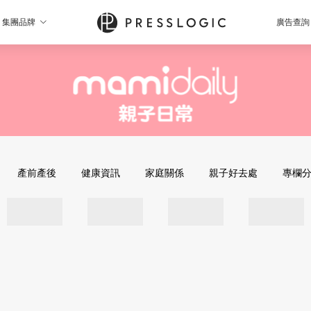
集團品牌
廣告查詢
產前產後
健康資訊
家庭關係
親子好去處
專欄