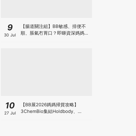
9
【腸道關注組】BB敏感、排便不
順、脹氣冇胃口？即睇資深媽媽分
30 Jul
享經驗之談 輕鬆解決湊B煩惱
10
【BB展2026媽媽掃貨攻略】
3ChemBio集結Holdbody、
27 Jul
ProVen、森下仁丹、Return人氣
品牌激減！低至18折＋買3送1＋原
箱優惠低至65折