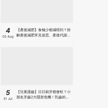
4
【產後減肥】食極少都減唔到？拆
解產後減肥常見迷思、產後代謝、
03 Aug
水腫原因＋淋巴引流、Onda Pro
修身攻略
5
【兒童護齒】日日刷牙都會蛀？小
朋友牙齒2大隱形危機！乳齒的琺
31 Jul
瑯質比成人薄弱50%！選牙膏要睇
含氟量！