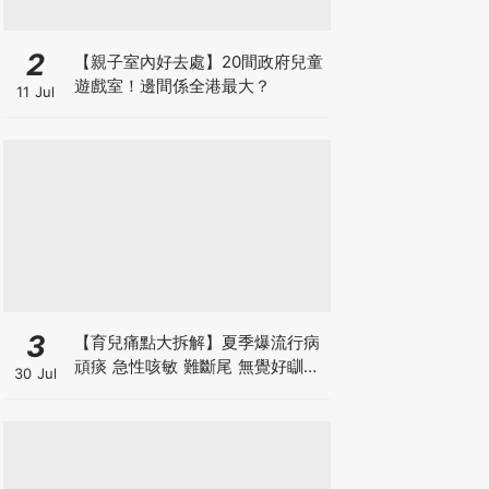
2
【親子室內好去處】20間政府兒童
遊戲室！邊間係全港最大？
11 Jul
3
【育兒痛點大拆解】夏季爆流行病
頑痰 急性咳敏 難斷尾 無覺好瞓？
30 Jul
中醫教路 一招踢走頑痰斷尾！