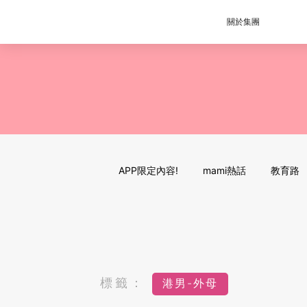
關於集團
APP限定內容!
mami熱話
教育路
標籤：
港男-外母