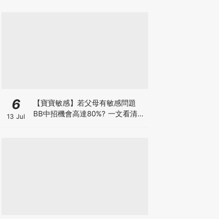
6
【寶寶敏感】若父母有敏感問題
BB中招機會高達80%? 一文看清預
13 Jul
防敏感關鍵因素！