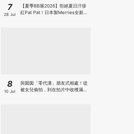
7
【夏季BB展2026】拒絕夏日汗疹
紅Pat Pat！日本製Merries全新超
28 Jul
吸安睡褲挑戰全晚零外漏 皇牌
First Premium系列買1送1！
8
與囡囡「零代溝」朋友式相處！從
被女兒偷拍，到在拍片中收穫滿足
10 Jul
感！VAL媽｜美如｜KOL媽媽