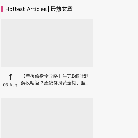
最熱文章
Hottest Articles
1
【產後修身全攻略】生完B個肚點
解收唔返？產後修身黃金期、腹直
03 Aug
肌分離、紮肚定做機一次睇