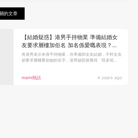
相關的文章
【結婚疑惑】港男手持物業 準備結婚女
友要求層樓加佢名 加名係愛嘅表現？港
男最後咁樣做……
有港男表示本身手持物業，亦準備和女友結婚，不料女友
卻要求層樓要加她的名字。港男細想後覺得「唔多啱
數」...
mami熱話
4 years ago