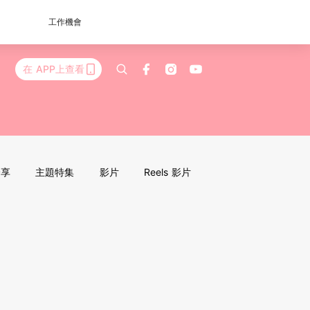
工作機會
在 APP上查看
分享
主題特集
影片
Reels 影片