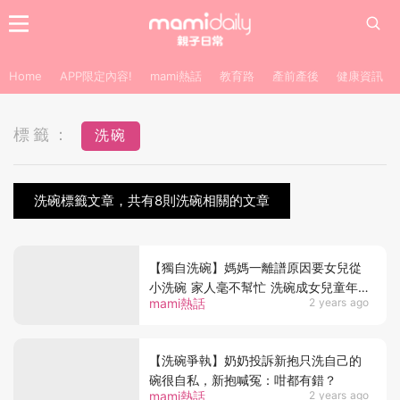
Home
APP限定內容!
mami熱話
教育路
產前產後
健康資訊
標籤：
洗碗
洗碗標籤文章，共有8則洗碗相關的文章
【獨自洗碗】媽媽一離譜原因要女兒從
小洗碗 家人毫不幫忙 洗碗成女兒童年
mami熱話
2 years ago
陰影
【洗碗爭執】奶奶投訴新抱只洗自己的
碗很自私，新抱喊冤：咁都有錯？
mami熱話
2 years ago