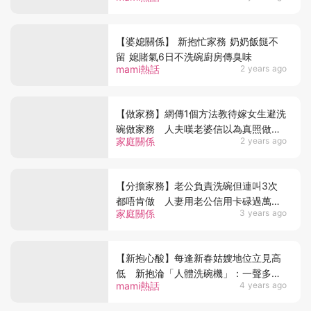
【婆媳關係】 新抱忙家務 奶奶飯餸不
留 媳賭氣6日不洗碗廚房傳臭味
mami熱話
2 years ago
【做家務】網傳1個方法教待嫁女生避洗
碗做家務 人夫嘆老婆信以為真照做勁
家庭關係
2 years ago
崩潰
【分擔家務】老公負責洗碗但連叫3次
都唔肯做 人妻用老公信用卡碌過萬元
家庭關係
3 years ago
解決
【新抱心酸】每逢新春姑嫂地位立見高
低 新抱淪「人體洗碗機」：一聲多謝
mami熱話
4 years ago
都無