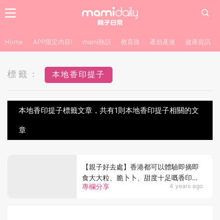
Home
APP限定內容!
mami熱話
教育路
產前產後
健康資訊
標籤：
本地香印提子
本地香印提子標籤文章，共有1則本地香印提子相關的文
章
【親子好去處】香港都可以體驗即摘即
食大大粒、脆卜卜、甜度十足嘅香印提
專欄分享
4 years ago
子