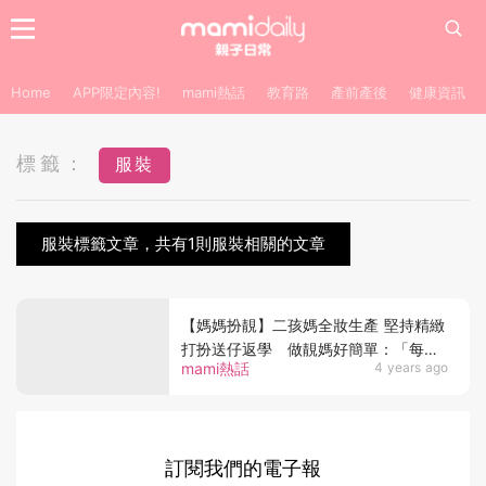
Home
APP限定內容!
mami熱話
教育路
產前產後
健康資訊
標籤：
服裝
服裝標籤文章，共有1則服裝相關的文章
【媽媽扮靚】二孩媽全妝生產 堅持精緻
打扮送仔返學 做靚媽好簡單：「每日
mami熱話
4 years ago
10分鐘改變人生！」
訂閱我們的電子報