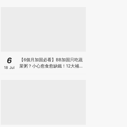
6
【6個月加固必看】BB加固只吃蔬
菜粥？小心愈食愈缺鐵！12大補鐵
18 Jul
食材清單＋一星期食譜推薦