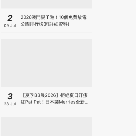
2
2026澳門親子遊！10個免費放電
公園排行榜(附詳細資料)
09 Jul
3
【夏季BB展2026】拒絕夏日汗疹
紅Pat Pat！日本製Merries全新超
28 Jul
吸安睡褲挑戰全晚零外漏 皇牌
First Premium系列買1送1！