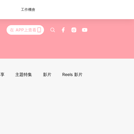
工作機會
在 APP上查看
分享
主題特集
影片
Reels 影片