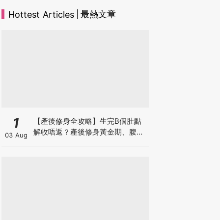
最熱文章
Hottest Articles
1
【產後修身全攻略】生完B個肚點
解收唔返？產後修身黃金期、腹直
03 Aug
肌分離、紮肚定做機一次睇