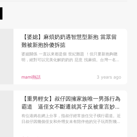
【婆媳】麻煩奶奶遇智慧型新抱 當眾留
難被新抱扮傻拆掂
婆媳關係 一直以來都是個 世紀難題 ！但只要新抱夠聰
明，絕對可以完美化解奶奶的 惡意 找麻煩。台灣一名媳
婦以裝傻扮懵，輕...
mami熱話
3 years ago
【重男輕女】叔仔因擁家族唯一男孫行為
霸道 逼侄女不斷遷就其子反被童言妙答
K.O
有位港媽在網上分享，指叔仔經常放任兒子橫行霸道。近
日叔仔因幾個侄女和外甥女未有陪伴他的兒子玩而對幾
個...