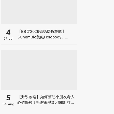
4
【BB展2026媽媽掃貨攻略】
3ChemBio集結Holdbody、
27 Jul
ProVen、森下仁丹、Return人氣
品牌激減！低至18折＋買3送1＋原
箱優惠低至65折
5
【升學攻略】如何幫助小朋友考入
心儀學校？拆解面試3大關鍵 打好
04 Aug
多元智能發展的營養基礎