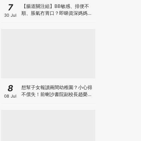
7
【腸道關注組】BB敏感、排便不
順、脹氣冇胃口？即睇資深媽媽分
30 Jul
享經驗之談 輕鬆解決湊B煩惱
8
想幫子女報讀兩間幼稚園？小心得
不償失！前喇沙書院副校長趙榮
08 Jul
德：先問自己能否解決這3大問
題！