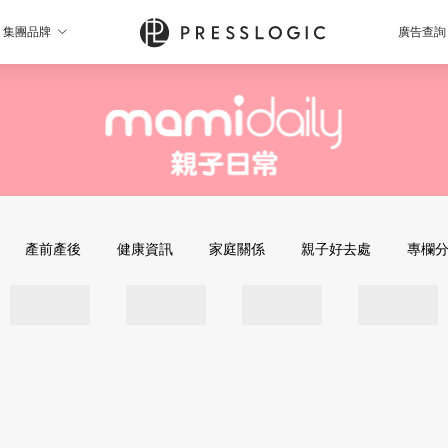
集團品牌
廣告查詢
產前產後
健康資訊
家庭關係
親子好去處
專欄