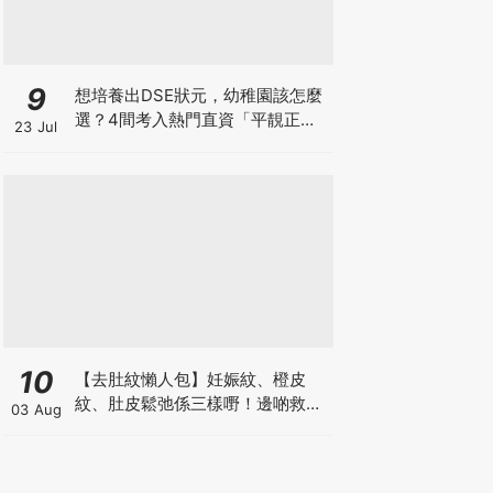
9
想培養出DSE狀元，幼稚園該怎麼
選？4間考入熱門直資「平靚正」
23 Jul
免費幼稚園！
10
【去肚紋懶人包】妊娠紋、橙皮
紋、肚皮鬆弛係三樣嘢！邊啲救得
03 Aug
返、邊啲只能淡化？