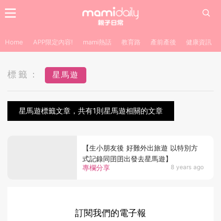
Home
APP限定內容!
mami熱話
教育路
產前產後
健康資訊
標籤：
星馬遊
星馬遊標籤文章，共有1則星馬遊相關的文章
【生小朋友後 好難外出旅遊 以特別方
式記錄同囝囝出發去星馬遊】
專欄分享
8 years ago
訂閱我們的電子報