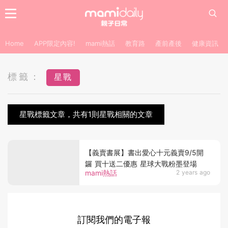
Home
APP限定內容!
mami熱話
教育路
產前產後
健康資訊
標籤：
星戰
星戰標籤文章，共有1則星戰相關的文章
【義賣書展】書出愛心十元義賣9/5開
鑼 買十送二優惠 星球大戰粉墨登場
mami熱話
2 years ago
訂閱我們的電子報