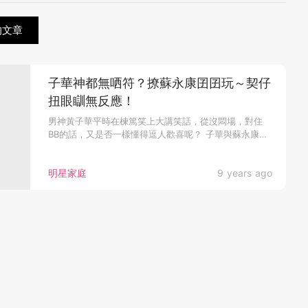
的文章
子華神都無哂符？撩蘇永康囝囝玩～契仔
扭眼瞓無反應！
男神黃子華平時在楝篤笑上大講笑話，從沒悶場，對住
BB的話，又是否一樣懂得逗人歡喜呢？ 子華與蘇永康一
向老友鬼鬼，蘇永康2...
明星家庭
9 years ago