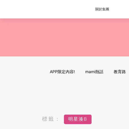
關於集團
APP限定內容!
mami熱話
教育路
標籤：
明星湊B