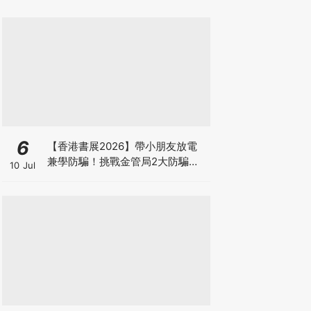
6
【香港書展2026】帶小朋友放電
兼學防騙！挑戰金管局2大防騙遊
10 Jul
戲、贏「嗱喳蕉」購物袋及多款驚
喜紀念品！