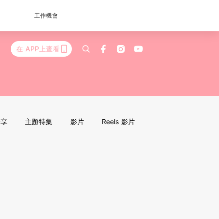
工作機會
在 APP上查看
分享
主題特集
影片
Reels 影片