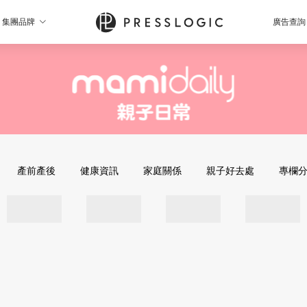
集團品牌
廣告查詢
產前產後
健康資訊
家庭關係
親子好去處
專欄