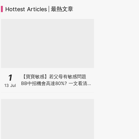
最熱文章
Hottest Articles
1
【寶寶敏感】若父母有敏感問題
BB中招機會高達80%? 一文看清預
13 Jul
防敏感關鍵因素！