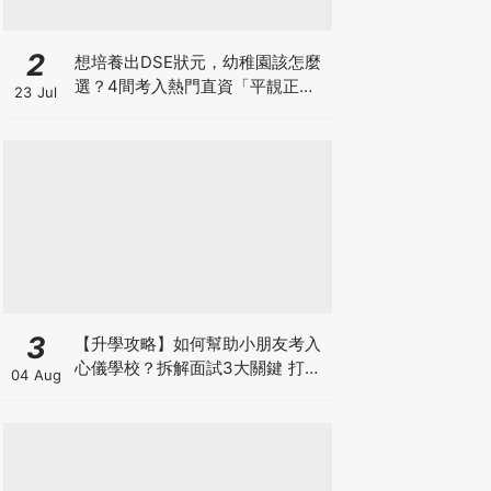
2
想培養出DSE狀元，幼稚園該怎麼
選？4間考入熱門直資「平靚正」
23 Jul
免費幼稚園！
3
【升學攻略】如何幫助小朋友考入
心儀學校？拆解面試3大關鍵 打好
04 Aug
多元智能發展的營養基礎