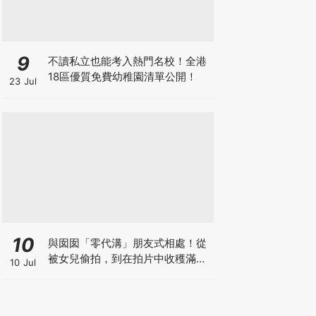
9
不讀私立也能考入熱門名校！全港
18區優質免費幼稚園清單公開！
23 Jul
10
與囡囡「零代溝」朋友式相處！從
被女兒偷拍，到在拍片中收穫滿足
10 Jul
感！VAL媽｜美如｜KOL媽媽