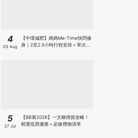
4
【中環減肥】媽媽Me-Time快閃修
身｜2至2.5小時行程安排＋單次收
03 Aug
費攻略
5
【BB展2026】一文睇掃貨攻略！
精選抵買優惠＋必搶禮物清單
27 Jul