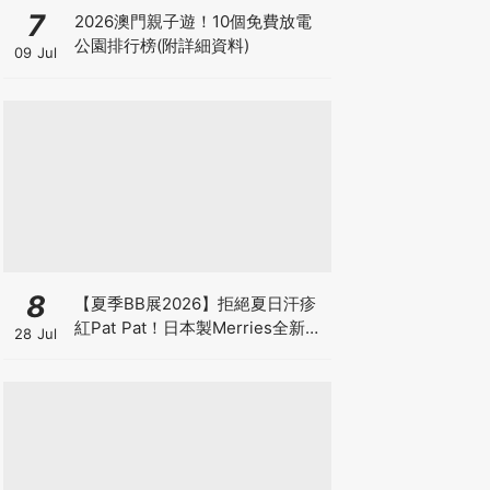
7
2026澳門親子遊！10個免費放電
公園排行榜(附詳細資料)
09 Jul
8
【夏季BB展2026】拒絕夏日汗疹
紅Pat Pat！日本製Merries全新超
28 Jul
吸安睡褲挑戰全晚零外漏 皇牌
First Premium系列買1送1！