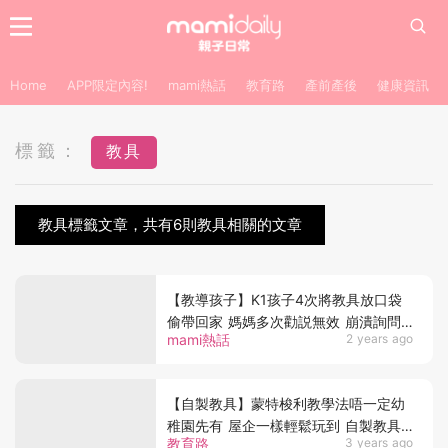
Home
APP限定內容!
mami熱話
教育路
產前產後
健康資訊
標籤：
教具
教具標籤文章，共有6則教具相關的文章
【教導孩子】K1孩子4次將教具放口袋
偷帶回家 媽媽多次勸説無效 崩潰詢問
mami熱話
2 years ago
怎麽教
【自製教具】蒙特梭利教學法唔一定幼
稚園先有 屋企一樣輕鬆玩到 自製教具
教育路
3 years ago
好簡單