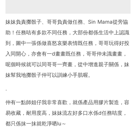
妹妹負責擲骰子、哥哥負責做任務、Sin Mama從旁協
助！任務咭有多款不同任務，大部份都係生活中上認識
到，圖中一張係做喜怒哀樂表情既任務，哥哥玩得好投
入同開心，亦會有一d畫畫既任務，哥哥仲未識畫畫，
呢個時候就可以同哥哥一齊畫，從中增進親子關係，妹
妹幫我地擲骰子仲可以訓練小手肌喔。
.
仲有一點師姐仔我非常喜歡，就係產品用膠片製造，容
易收藏，耐用度高，妹妹流左好多口水係d任務咭度，
都只係抹一抹就乾淨哂lu～