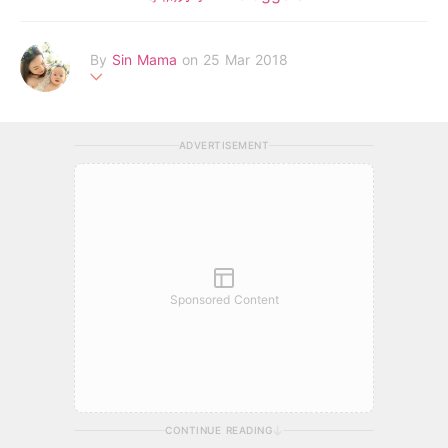
By
Sin Mama
on 25 Mar 2018
全職師奶‧Sin Mama 全職全力照顧一對甜蜜小兄妹，希望小兄妹
可以係充滿愛既環境下過一個開心燦爛既童年，我地最鍾意游山玩
ADVERTISEMENT
水，吃喝玩樂，以日誌分享生活中一切美好回憶！了解我們更多 F
acebook Page：www.facebook.com/sinmamaftm Email：
sinm
amaftm@gmail.com
Sponsored Content
CONTINUE READING