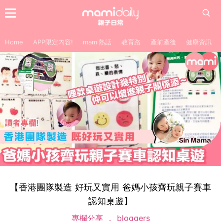
Home
APP限定內容!
mami熱話
教育路
產前產後
健康資訊
【香港團隊製造 好玩又實用 爸媽小孩齊玩親子賽車
認知桌遊】
專欄分享
bloggers