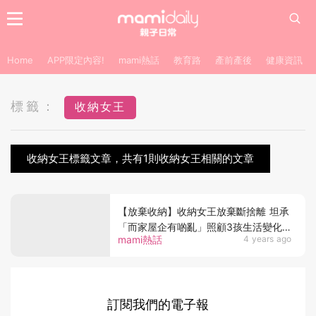
Home
APP限定內容!
mami熱話
教育路
產前產後
健康資訊
標籤：
收納女王
收納女王標籤文章，共有1則收納女王相關的文章
【放棄收納】收納女王放棄斷捨離 坦承
「而家屋企有啲亂」照顧3孩生活變化
mami熱話
4 years ago
大 網：咁樣先至真實
訂閱我們的電子報