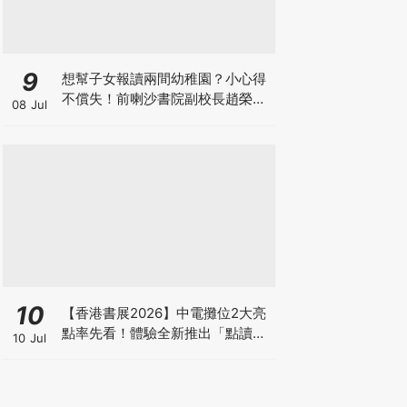
9
想幫子女報讀兩間幼稚園？小心得
不償失！前喇沙書院副校長趙榮
08 Jul
德：先問自己能否解決這3大問
題！
10
【香港書展2026】中電攤位2大亮
點率先看！體驗全新推出「點讀故
10 Jul
事書」系列＋升級版《低碳城市規
劃師》電子桌遊