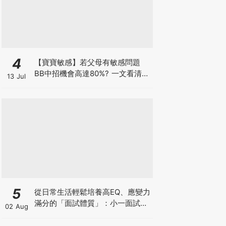
4
【寶寶敏感】若父母有敏感問題
BB中招機會高達80%? 一文看清預
13 Jul
防敏感關鍵因素！
5
從日常生活輕鬆培養高EQ、應變力
滿分的「面試體質」：小一面試最
02 Aug
強備戰指南