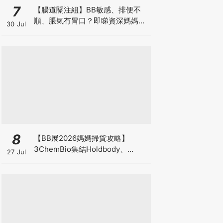
7
【腸道關注組】BB敏感、排便不
順、脹氣冇胃口？即睇資深媽媽分
30 Jul
享經驗之談 輕鬆解決湊B煩惱
8
【BB展2026媽媽掃貨攻略】
3ChemBio集結Holdbody、
27 Jul
ProVen、森下仁丹、Return人氣
品牌激減！低至18折＋買3送1＋原
箱優惠低至65折