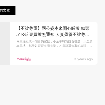
的文章
【不被尊重】兩公婆本來開心睇樓 轉頭
老公暗裏買樓無通知 人妻覺得不被尊
重：以後唔知點行落去！
兩夫婦組成一個新的家庭，小至平時買餸食甚麼，大至買
車買樓，都最好齊齊有商有量，才是尊重大家的表現。
不...
mami熱話
3 years ago