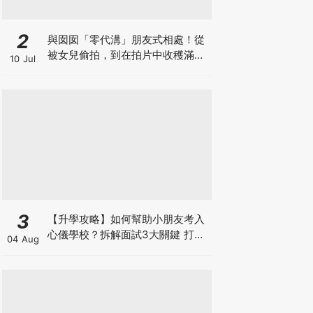
2
與囡囡「零代溝」朋友式相處！從
被女兒偷拍，到在拍片中收穫滿足
10 Jul
感！VAL媽｜美如｜KOL媽媽
3
【升學攻略】如何幫助小朋友考入
心儀學校？拆解面試3大關鍵 打好
04 Aug
多元智能發展的營養基礎