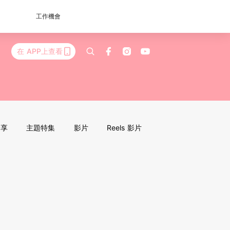
工作機會
在 APP上查看
分享
主題特集
影片
Reels 影片