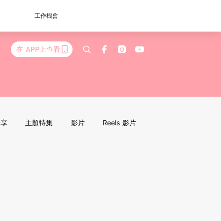
工作機會
在 APP上查看
分享
主題特集
影片
Reels 影片