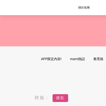
關於集團
APP限定內容!
mami熱話
教育路
標籤：
摸肚