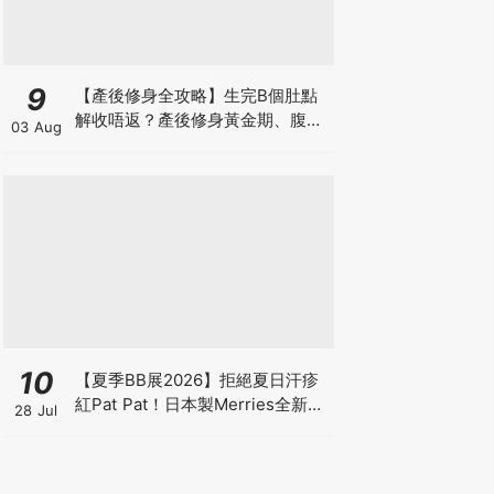
9
【產後修身全攻略】生完B個肚點
解收唔返？產後修身黃金期、腹直
03 Aug
肌分離、紮肚定做機一次睇
10
【夏季BB展2026】拒絕夏日汗疹
紅Pat Pat！日本製Merries全新超
28 Jul
吸安睡褲挑戰全晚零外漏 皇牌
First Premium系列買1送1！