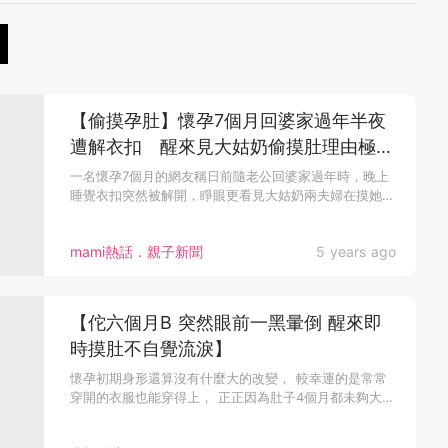
【偷摸孕肚】懷孕7個月回婆家過年半夜
遭解衣扣 醒來見大姑奶偷摸肚理由極離
譜
一名懷孕7個月的網友稱日前隨老公回婆家過年時，晚上
睡覺衣扣突然被解開，睜眼更看見大姑奶兩夫婦在摸她
的...
mami熱話．親子新聞
5 years ago
【佗六個月B 突然眼前一黑暈倒 醒來即
時摸肚不自覺流淚】
懷孕初期身形還算沒有什麼大的改變， 較幸運的是常常
穿開的衣服也能穿得上， 正正因為肚子4個月都未夠大，
所以上學下課乘搭巴...