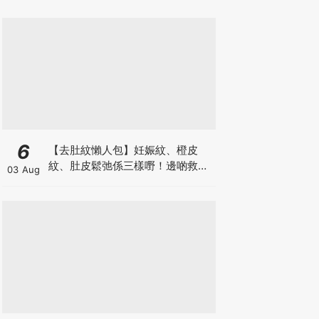
6
【去肚紋懶人包】妊娠紋、橙皮
紋、肚皮鬆弛係三樣嘢！邊啲救得
03 Aug
返、邊啲只能淡化？