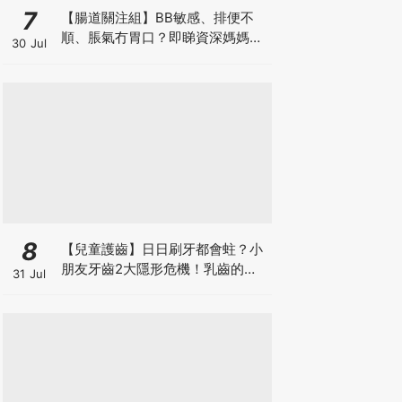
7
【腸道關注組】BB敏感、排便不
順、脹氣冇胃口？即睇資深媽媽分
30 Jul
享經驗之談 輕鬆解決湊B煩惱
8
【兒童護齒】日日刷牙都會蛀？小
朋友牙齒2大隱形危機！乳齒的琺
31 Jul
瑯質比成人薄弱50%！選牙膏要睇
含氟量！