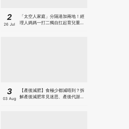
2
「太空人家庭」分隔港加兩地！經
理人媽媽一打二獨自扛起育兒重
26 Jul
擔！Stephanie｜經理人｜太空人
家庭｜職場媽媽
3
【產後減肥】食極少都減唔到？拆
解產後減肥常見迷思、產後代謝、
03 Aug
水腫原因＋淋巴引流、Onda Pro
修身攻略