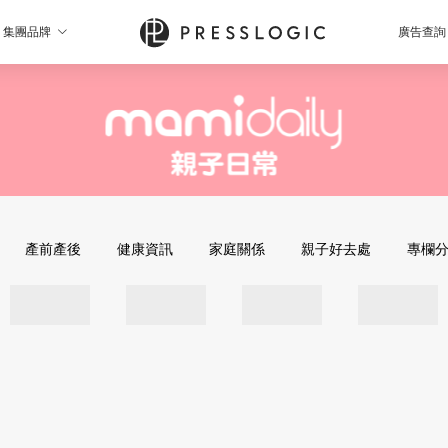
集團品牌
廣告查詢
產前產後
健康資訊
家庭關係
親子好去處
專欄