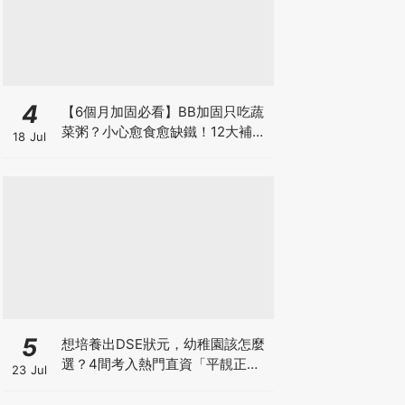
4
【6個月加固必看】BB加固只吃蔬
菜粥？小心愈食愈缺鐵！12大補鐵
18 Jul
食材清單＋一星期食譜推薦
5
想培養出DSE狀元，幼稚園該怎麼
選？4間考入熱門直資「平靚正」
23 Jul
免費幼稚園！