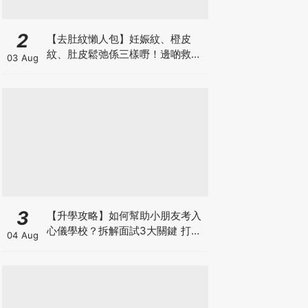
2
【去肚紋懶人包】妊娠紋、橙皮
紋、肚皮鬆弛係三樣嘢！邊啲救得
03 Aug
返、邊啲只能淡化？
3
【升學攻略】如何幫助小朋友考入
心儀學校？拆解面試3大關鍵 打好
04 Aug
多元智能發展的營養基礎