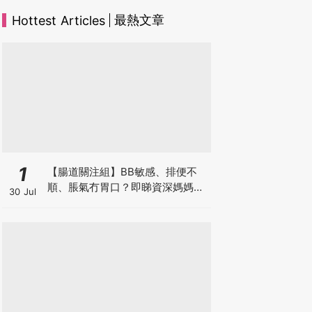
最熱文章
Hottest Articles
1
【腸道關注組】BB敏感、排便不
順、脹氣冇胃口？即睇資深媽媽分
30 Jul
享經驗之談 輕鬆解決湊B煩惱