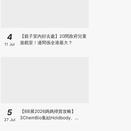
4
【親子室內好去處】20間政府兒童
遊戲室！邊間係全港最大？
11 Jul
5
【BB展2026媽媽掃貨攻略】
3ChemBio集結Holdbody、
27 Jul
ProVen、森下仁丹、Return人氣
品牌激減！低至18折＋買3送1＋原