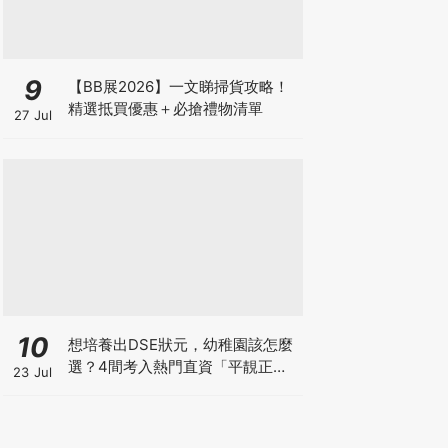
9
【BB展2026】一文睇掃貨攻略！
精選抵買優惠＋必搶禮物清單
27 Jul
10
想培養出DSE狀元，幼稚園該怎麼
選？4間考入熱門直資「平靚正」
23 Jul
免費幼稚園！