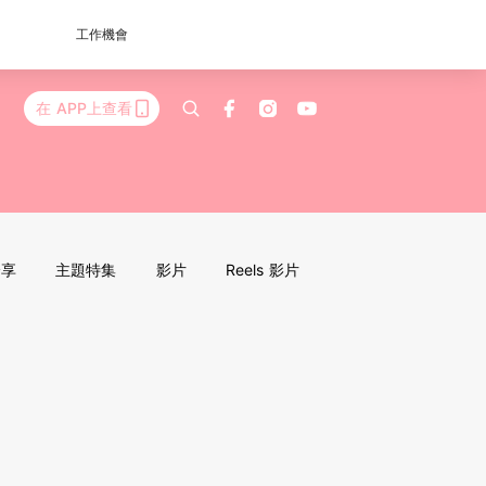
工作機會
在 APP上查看
分享
主題特集
影片
Reels 影片