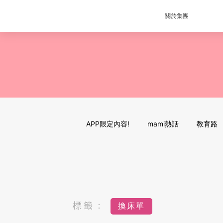
關於集團
APP限定內容!
mami熱話
教育路
標籤：
換床單