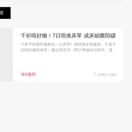
章
千祈唔好懶！7日唔換床單 成床細菌陪瞓
大家平時通常幾耐洗一次床單? 雖然換床單麻煩，不過千
祈唔好懶得換呀！最近西班牙一間大學做咗項研究，發現
當床單用到第4個星...
湊B趣聞
7 years ago