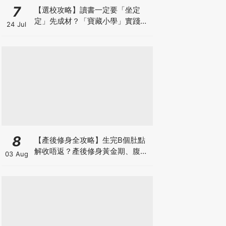
7
【選校攻略】讀書一定要「坐定
定」先成材？「寶藏小學」實踐動
24 Jul
靜循環激發孩子潛能
8
【產後修身全攻略】生完B個肚點
解收唔返？產後修身黃金期、腹直
03 Aug
肌分離、紮肚定做機一次睇