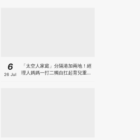
箱優惠低至65折
6
「太空人家庭」分隔港加兩地！經
理人媽媽一打二獨自扛起育兒重
26 Jul
擔！Stephanie｜經理人｜太空人
家庭｜職場媽媽