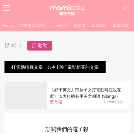
Home
APP限定內容!
mami熱話
教育路
產前產後
健康資訊
標籤：
打電動
打電動標籤文章，共有1則打電動相關的文章
【易學英文】究竟子女打電動時在說甚
麼? 10大打機必用英文潮語 (Slangs)
教育路
2 years ago
訂閱我們的電子報