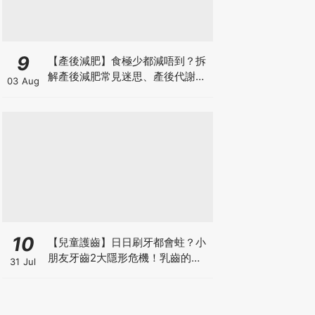
9
【產後減肥】食極少都減唔到？拆
解產後減肥常見迷思、產後代謝、
03 Aug
水腫原因＋淋巴引流、Onda Pro
修身攻略
10
【兒童護齒】日日刷牙都會蛀？小
朋友牙齒2大隱形危機！乳齒的琺
31 Jul
瑯質比成人薄弱50%！選牙膏要睇
含氟量！