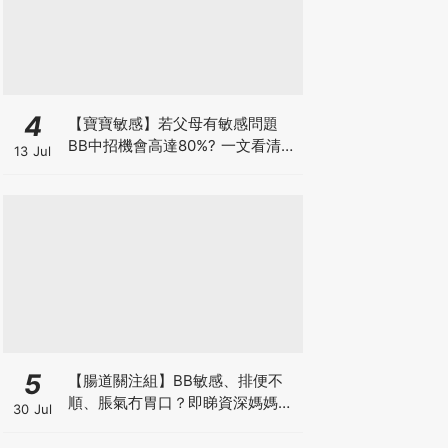
4
【寶寶敏感】若父母有敏感問題
BB中招機會高達80%? 一文看清預
13 Jul
防敏感關鍵因素！
5
【腸道關注組】BB敏感、排便不
順、脹氣冇胃口？即睇資深媽媽分
30 Jul
享經驗之談 輕鬆解決湊B煩惱