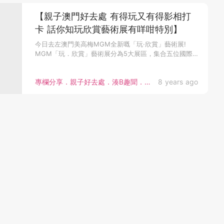
【親子澳門好去處 有得玩又有得影相打
卡 話你知玩欣賞藝術展有咩咁特別】
今日去左澳門美高梅MGM全新嘅「玩·欣賞」藝術展!
MGM「玩．欣賞」藝術展分為5大展區，集合五位國際
藝術家嘅作品: 吳...
專欄分享．親子好去處．湊B趣聞．bloggers
8 years ago