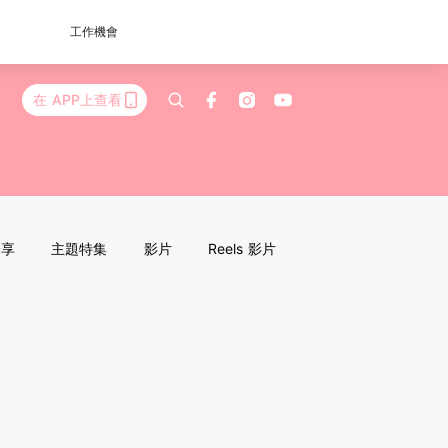
工作機會
在 APP上查看
分享
主題特集
影片
Reels 影片