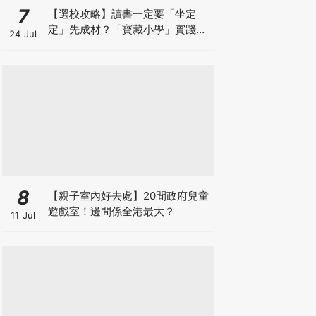
7
【選校攻略】讀書一定要「坐定
定」先成材？「寶藏小學」實踐動
24 Jul
靜循環激發孩子潛能
8
【親子室內好去處】20間政府兒童
遊戲室！邊間係全港最大？
11 Jul