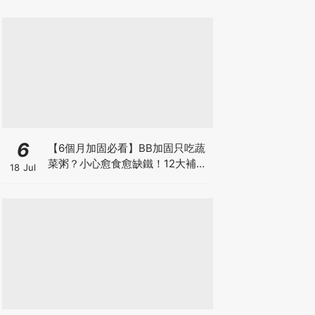
6
【6個月加固必看】BB加固只吃蔬
菜粥？小心愈食愈缺鐵！12大補鐵
18 Jul
食材清單＋一星期食譜推薦