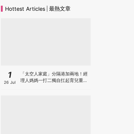
最熱文章
Hottest Articles
1
「太空人家庭」分隔港加兩地！經
理人媽媽一打二獨自扛起育兒重
26 Jul
擔！Stephanie｜經理人｜太空人
家庭｜職場媽媽