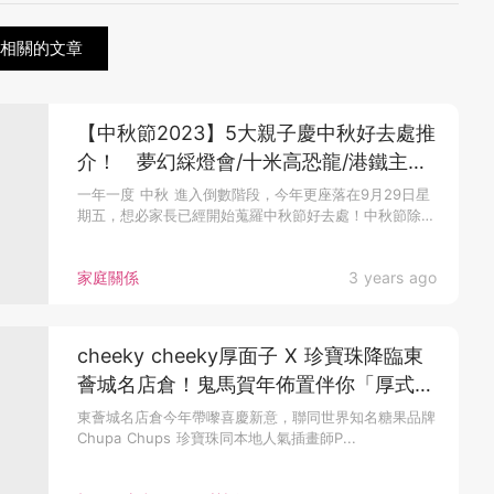
處相關的文章
【中秋節2023】5大親子慶中秋好去處推
介！ 夢幻綵燈會/十米高恐龍/港鐵主題
住宿
一年一度 中秋 進入倒數階段，今年更座落在9月29日星
期五，想必家長已經開始蒐羅中秋節好去處！中秋節除了
賞月、賞燈、提燈...
家庭關係
3 years ago
cheeky cheeky厚面子 X 珍寶珠降臨東
薈城名店倉！鬼馬賀年佈置伴你「厚式
Fun圍」迎兔年
東薈城名店倉今年帶嚟喜慶新意，聯同世界知名糖果品牌
Chupa Chups 珍寶珠同本地人氣插畫師P...