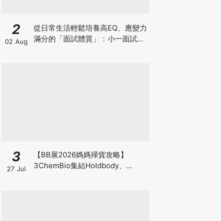
2
從日常生活輕鬆培養高EQ、應變力
滿分的「面試體質」：小一面試最
02 Aug
強備戰指南
3
【BB展2026媽媽掃貨攻略】
3ChemBio集結Holdbody、
27 Jul
ProVen、森下仁丹、Return人氣
品牌激減！低至18折＋買3送1＋原
箱優惠低至65折