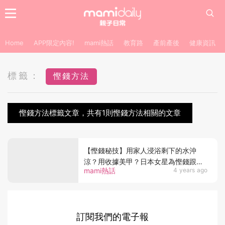
Home
APP限定內容!
mami熱話
教育路
產前產後
健康資訊
標籤：
慳錢方法
慳錢方法標籤文章，共有1則慳錢方法相關的文章
【慳錢秘技】用家人浸浴剩下的水沖
涼？用收據美甲？日本女星為慳錢跟奶
mami熱話
4 years ago
奶共享1物惹議
訂閱我們的電子報