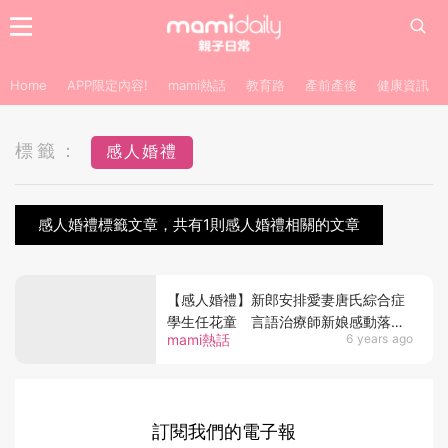
Home
APP限定內容!
mami熱話
教育路
產前產後
健康資訊
標籤：
感人婚禮
感人婚禮標籤文章，共有1則感人婚禮相關的文章
【感人婚禮】新郎安排愛妻唐氏綜合症
學生任花童 言語治療師新娘感動落淚
mami熱話
6 years ago
場面惹哭網民
訂閱我們的電子報