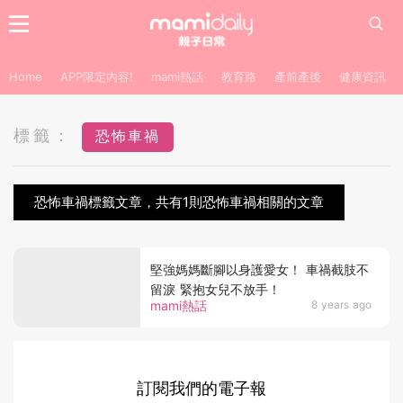
Home
APP限定內容!
mami熱話
教育路
產前產後
健康資訊
標籤：
恐怖車禍
恐怖車禍標籤文章，共有1則恐怖車禍相關的文章
堅強媽媽斷腳以身護愛女！ 車禍截肢不
留淚 緊抱女兒不放手！
mami熱話
8 years ago
訂閱我們的電子報