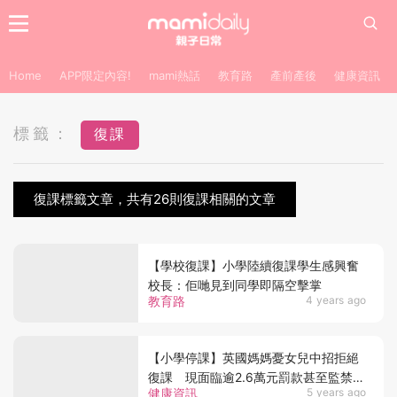
Home
APP限定內容!
mami熱話
教育路
產前產後
健康資訊
標籤：
復課
復課標籤文章，共有26則復課相關的文章
【學校復課】小學陸續復課學生感興奮
校長：佢哋見到同學即隔空擊掌
教育路
4 years ago
【小學停課】英國媽媽憂女兒中招拒絕
復課 現面臨逾2.6萬元罰款甚至監禁起
健康資訊
5 years ago
訴