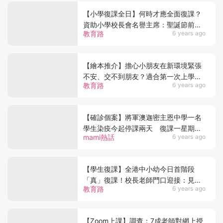
【小學復課全日】何時才應全面復課？
資助小學校長會名譽主席：聖誕節前都
教育路
6 years ago
不應恢復全日面授課
【繪本推介】擔心小朋友在新環境緊張
不安、交不到朋友？適合第一次上學或
教育路
6 years ago
升小的親子繪本！
【確診個案】將軍澳迦密主恩中學一名
學生染疫今起停課兩天 復課一星期首
mami熱話
6 years ago
現學生確診新冠肺炎個案
【學生復課】全港中小幼今日首階段
「真」復課！校長老師門口迎接：見到
教育路
6 years ago
學生回校上課很興奮！
【Zoom上課】調查：7成老師對網上授