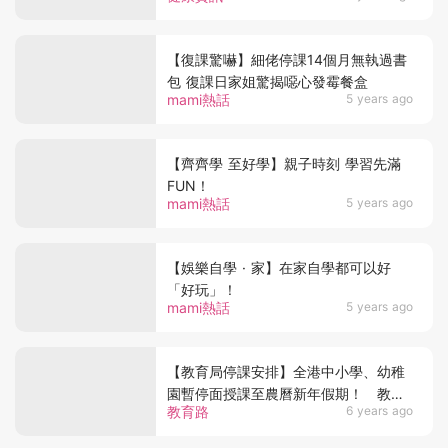
【復課驚嚇】細佬停課14個月無執過書
包 復課日家姐驚揭噁心發霉餐盒
mami熱話
5 years ago
【齊齊學 至好學】親子時刻 學習先滿
FUN！
mami熱話
5 years ago
【娛樂自學 · 家】在家自學都可以好
「好玩」！
mami熱話
5 years ago
【教育局停課安排】全港中小學、幼稚
園暫停面授課至農曆新年假期！ 教育
教育路
6 years ago
局：小六可回校考試、中六可回校上課