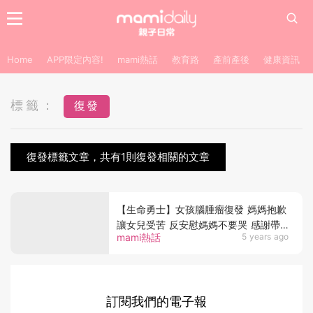
Home
APP限定內容!
mami熱話
教育路
產前產後
健康資訊
標籤：
復發
復發標籤文章，共有1則復發相關的文章
【生命勇士】女孩腦腫瘤復發 媽媽抱歉
讓女兒受苦 反安慰媽媽不要哭 感謝帶
mami熱話
5 years ago
她來到世上
訂閱我們的電子報