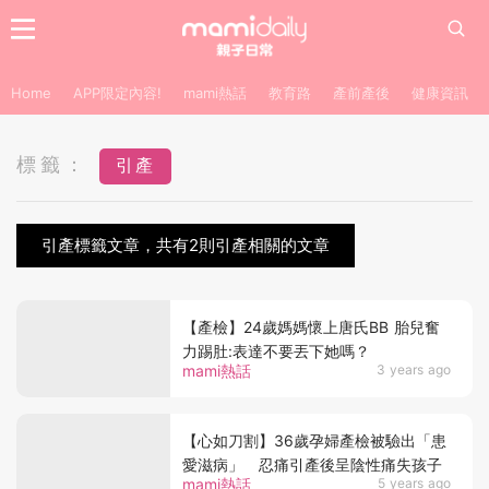
Home
APP限定內容!
mami熱話
教育路
產前產後
健康資訊
標籤：
引產
引產標籤文章，共有2則引產相關的文章
【產檢】24歲媽媽懷上唐氏BB 胎兒奮
力踢肚:表達不要丟下她嗎？
mami熱話
3 years ago
【心如刀割】36歲孕婦產檢被驗出「患
愛滋病」 忍痛引產後呈陰性痛失孩子
mami熱話
5 years ago