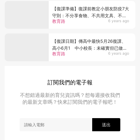
【復課準備】復課前教定小朋友防疫7大
守則：不分享食物、不共用文具、不摸
教育路
6 years ago
口罩和眼鼻
【復課日期】傳高中最快5月26復課、
高小6月1 中小校長：未確實但已做好
教育路
6 years ago
準備
訂閱我們的電子報
不想錯過最新的育兒資訊嗎？想每週接收我們
的最新文章嗎？快來訂閱我們的電子報吧！
送出