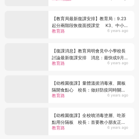
【教育局最新復課安排】教育局：9.23
起分兩階段恢復面授課堂 K3、中小
教育路
6 years ago
學一、五、六年級率先復課！
【復課消息】教育局明會見中小學校長
討論最新復課安排 消息：最快或9月
教育路
6 years ago
中開始分階段復課
【幼稚園復課】量體溫搓消毒液、圍板
隔開食點心 校長：做好防疫同時關心
教育路
6 years ago
學生，一同面對挑戰
【幼稚園復課】全校噴消毒塗層、吃茶
點用分隔板 校長：首要教小朋友正確
教育路
6 years ago
戴口罩和消毒