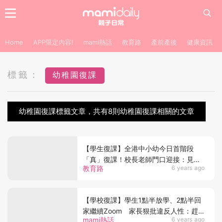
Home
APP限定內容!
mami熱話
教育路
產前產後
健康資訊
標籤：
幼稚園復課
幼稚園復課標籤文章，共有8則幼稚園復課相關的文章
【學生復課】全港中小幼今日首階段
「真」復課！校長老師門口迎接：見到
教育路
6 years ago
學生回校上課很興奮！
【學校復課】學生1點半放學、2點半回
家繼續Zoom 家長狠批違反人性：趕
mami熱話
6 years ago
成咁， 為乜呢？