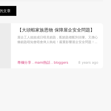
的文章
【大頭蝦家族恩物 保障屋企安全問題】
屋企工人姐姐成日唔見鎖匙，配鎖匙都配到頭暈。又擔心
條鎖匙唔知會唔會俾人執咗！嚴重影響屋企安全問題！！
所以想換個多重開門模...
專欄分享．mami熱話．bloggers
8 years ago