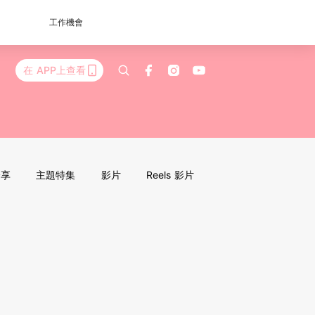
工作機會
在 APP上查看
分享
主題特集
影片
Reels 影片