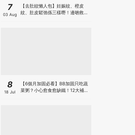
7
【去肚紋懶人包】妊娠紋、橙皮
紋、肚皮鬆弛係三樣嘢！邊啲救得
03 Aug
返、邊啲只能淡化？
8
【6個月加固必看】BB加固只吃蔬
菜粥？小心愈食愈缺鐵！12大補鐵
18 Jul
食材清單＋一星期食譜推薦