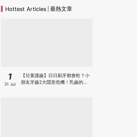
最熱文章
Hottest Articles
1
【兒童護齒】日日刷牙都會蛀？小
朋友牙齒2大隱形危機！乳齒的琺
31 Jul
瑯質比成人薄弱50%！選牙膏要睇
含氟量！