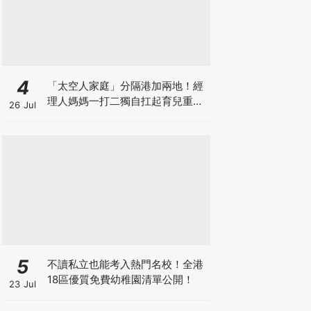
4
「太空人家庭」分隔港加兩地！經
理人媽媽一打二獨自扛起育兒重
26 Jul
擔！Stephanie｜經理人｜太空人
家庭｜職場媽媽
5
不讀私立也能考入熱門名校！全港
18區優質免費幼稚園清單公開！
23 Jul