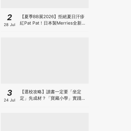
2
【夏季BB展2026】拒絕夏日汗疹
紅Pat Pat！日本製Merries全新超
28 Jul
吸安睡褲挑戰全晚零外漏 皇牌
First Premium系列買1送1！
3
【選校攻略】讀書一定要「坐定
定」先成材？「寶藏小學」實踐動
24 Jul
靜循環激發孩子潛能