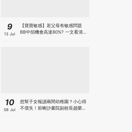
9
【寶寶敏感】若父母有敏感問題
BB中招機會高達80%? 一文看清預
13 Jul
防敏感關鍵因素！
10
想幫子女報讀兩間幼稚園？小心得
不償失！前喇沙書院副校長趙榮
08 Jul
德：先問自己能否解決這3大問
題！