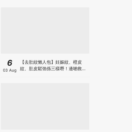
6
【去肚紋懶人包】妊娠紋、橙皮
紋、肚皮鬆弛係三樣嘢！邊啲救得
03 Aug
返、邊啲只能淡化？