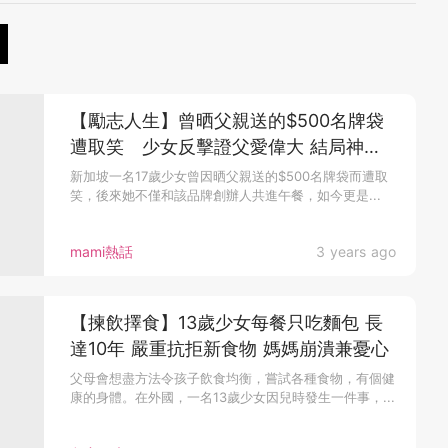
【勵志人生】曾晒父親送的$500名牌袋
遭取笑 少女反擊證父愛偉大 結局神展
開!
新加坡一名17歲少女曾因晒父親送的$500名牌袋而遭取
笑，後來她不僅和該品牌創辦人共進午餐，如今更是...
mami熱話
3 years ago
【揀飲擇食】13歲少女每餐只吃麵包 長
達10年 嚴重抗拒新食物 媽媽崩潰兼憂心
父母會想盡方法令孩子飲食均衡，嘗試各種食物，有個健
康的身體。在外國，一名13歲少女因兒時發生一件事，...