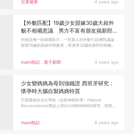
兒童健康
4 years ago
【外貌匹配】19歲少女甜嫁30歲大叔外
貌不相襯惹議 男方不富有朋友揭新郎一
長處擄芳心
內地流傳一段婚禮影片，一對新人的外貌引起網民議論，
皆因19歲的新娘年輕貌美，而身旁30歲的新郎的相貌...
mami熱話．親子新聞
4 years ago
少女變媽媽為母則強鐵證 西班牙研究：
懷孕時大腦自製媽媽特質
巴塞隆納自治大學的《自然神經科學》(Nature
Neuroscience)雜誌上登出UAB和IMIM的研究，指第一
次懷...
mami熱話
8 years ago