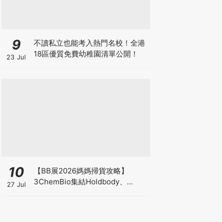
9
不讀私立也能考入熱門名校！全港
18區優質免費幼稚園清單公開！
23 Jul
10
【BB展2026媽媽掃貨攻略】
3ChemBio集結Holdbody、
27 Jul
ProVen、森下仁丹、Return人氣
品牌激減！低至18折＋買3送1＋原
箱優惠低至65折