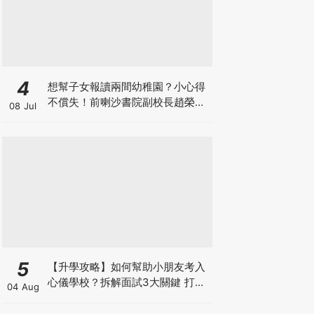
4
想幫子女報讀兩間幼稚園？小心得
不償失！前喇沙書院副校長趙榮
08 Jul
德：先問自己能否解決這3大問
題！
5
【升學攻略】如何幫助小朋友考入
心儀學校？拆解面試3大關鍵 打好
04 Aug
多元智能發展的營養基礎