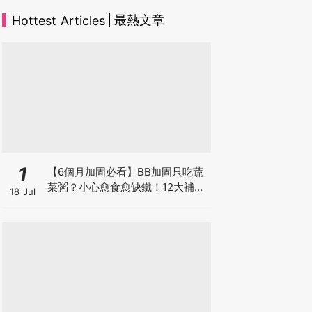
最熱文章
Hottest Articles
1
【6個月加固必看】BB加固只吃蔬
菜粥？小心愈食愈缺鐵！12大補鐵
18 Jul
食材清單＋一星期食譜推薦