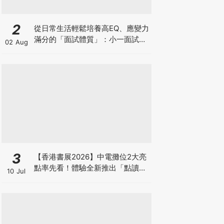
2
從日常生活輕鬆培養高EQ、應變力
滿分的「面試體質」：小一面試最
02 Aug
強備戰指南
3
【香港書展2026】中電攤位2大亮
點率先看！體驗全新推出「點讀故
10 Jul
事書」系列＋升級版《低碳城市規
劃師》電子桌遊