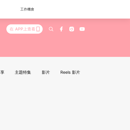
工作機會
在 APP上查看
分享
主題特集
影片
Reels 影片