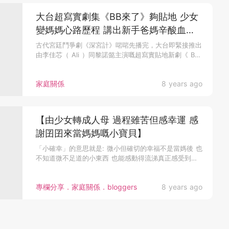
大台超寫實劇集《BB來了》夠貼地 少女
變媽媽心路歷程 講出新手爸媽辛酸血淚
史
古代宮廷鬥爭劇《深宮計》啱啱先播完，大台即緊接推出
由李佳芯（ Ali ）同黎諾懿主演嘅超寫實貼地新劇《 BB
來了》，此...
家庭關係
8 years ago
【由少女轉成人母 過程雖苦但感幸運 感
謝囝囝來當媽媽嘅小寶貝】
「小確幸」的意思就是: 微小但確切的幸福不是當媽後 也
不知道微不足道的小東西 也能感動得流涕真正感受到什
麼是「小確幸」 ...
專欄分享．家庭關係．bloggers
8 years ago