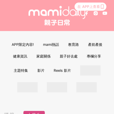
在 APP上查看
APP限定內容!
mami熱話
教育路
產前產後
健康資訊
家庭關係
親子好去處
專欄分享
主題特集
影片
Reels 影片